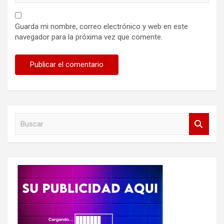
Guarda mi nombre, correo electrónico y web en este
navegador para la próxima vez que comente.
B
u
s
c
a
r