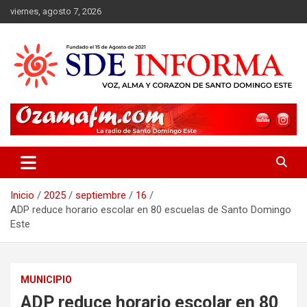
Saltar
viernes, agosto 7, 2026
al
contenido
sdeinforma.com
Inicio
2025
septiembre
16
ADP reduce horario escolar en 80 escuelas de Santo Domingo
Este
MUNICIPIO
ADP reduce horario escolar en 80