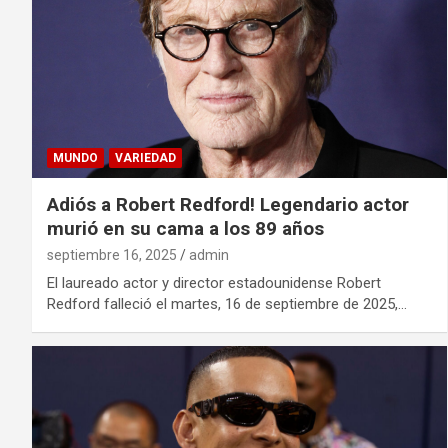
MUNDO
VARIEDAD
Adiós a Robert Redford! Legendario actor
murió en su cama a los 89 años
septiembre 16, 2025
admin
El laureado actor y director estadounidense Robert
Redford falleció el martes, 16 de septiembre de 2025,…