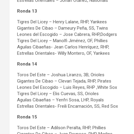
Estrellas Orientales – Johan Otañez, Nationals
Ronda 13
Tigres Del Licey – Henry Lalane, RHP, Yankees
Gigantes De Cibao – Dameury Peña, SS, Twins
Leones del Escogido – Jose Cabrera, RHP,Dodgers
Tigres Del Licey – Manolfi Jiménez, OF, Phillies
Aguilas Cibaeñas- Jean Carlos Henríquez, RHP,
Estrellas Orientales- Willy Montero, OF, Yankees
Ronda 14
Toros Del Este – Joshua Liranzo, 3B, Orioles
Gigantes De Cibao – Clevari Tejada, RHP, Pirates
Leones Del Escogido – Luis Reyes, RHP ,White Sox
Tigres Del Licey – Elis Cuevas, SS, Orioles
Aguilas Cibaeñas – Yenfri Sosa, LHP, Royals
Estrellas Orientales- Freili Encarnación, SS, Red Sox
Ronda 15
Toros Del Este – Adilson Peralta, RHP, Phillies