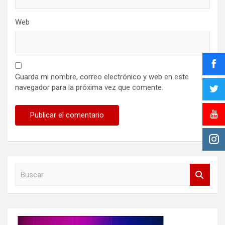
Web
Guarda mi nombre, correo electrónico y web en este
navegador para la próxima vez que comente.
B
u
s
c
a
r