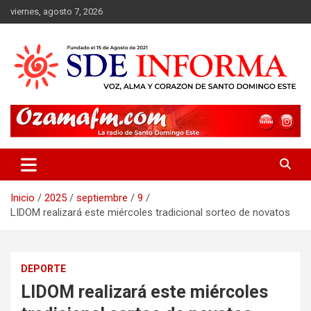
Saltar
viernes, agosto 7, 2026
al
contenido
sdeinforma.com
Inicio
2025
septiembre
9
LIDOM realizará este miércoles tradicional sorteo de novatos
DEPORTE
LIDOM realizará este miércoles