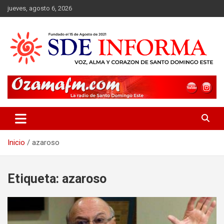
Saltar
jueves, agosto 6, 2026
al
contenido
sdeinforma.com
Inicio
azaroso
Etiqueta:
azaroso